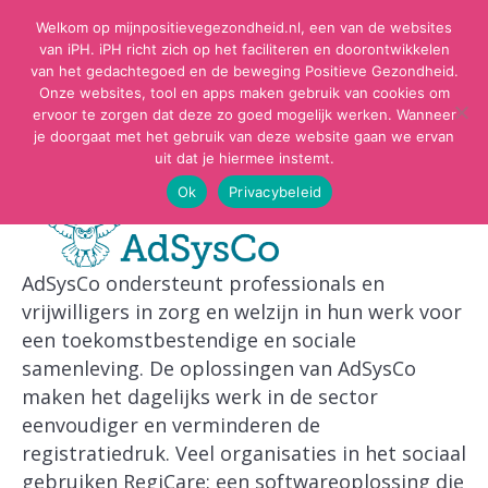
Welkom op mijnpositievegezondheid.nl, een van de websites
van iPH. iPH richt zich op het faciliteren en doorontwikkelen
van het gedachtegoed en de beweging Positieve Gezondheid.
Onze websites, tool en apps maken gebruik van cookies om
ervoor te zorgen dat deze zo goed mogelijk werken. Wanneer
je doorgaat met het gebruik van deze website gaan we ervan
uit dat je hiermee instemt.
Ok
Privacybeleid
AdSysCo ondersteunt professionals en
vrijwilligers in zorg en welzijn in hun werk voor
een toekomstbestendige en sociale
samenleving. De oplossingen van AdSysCo
maken het dagelijks werk in de sector
eenvoudiger en verminderen de
registratiedruk. Veel organisaties in het sociaal
gebruiken RegiCare: een softwareoplossing die