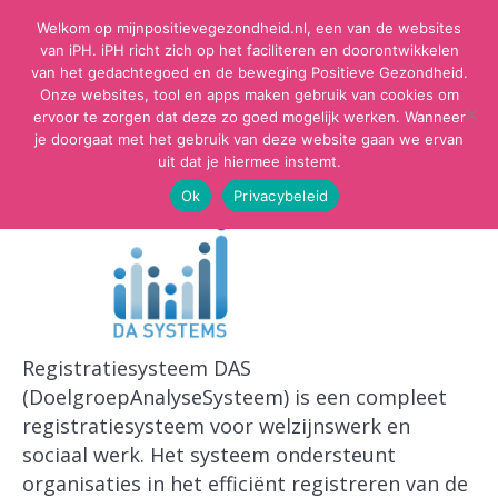
Welkom op mijnpositievegezondheid.nl, een van de websites
van iPH. iPH richt zich op het faciliteren en doorontwikkelen
van het gedachtegoed en de beweging Positieve Gezondheid.
Onze websites, tool en apps maken gebruik van cookies om
ervoor te zorgen dat deze zo goed mogelijk werken. Wanneer
je doorgaat met het gebruik van deze website gaan we ervan
uit dat je hiermee instemt.
Ok
Privacybeleid
Registratiesysteem DAS
(DoelgroepAnalyseSysteem) is een compleet
registratiesysteem voor welzijnswerk en
sociaal werk. Het systeem ondersteunt
organisaties in het efficiënt registreren van de