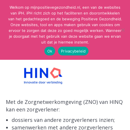
Welkom op mijnpositievegezondheid.nl, een van de websites
van iPH. iPH richt zich op het faciliteren en doorontwikkelen
van het gedachtegoed en de beweging Positieve Gezondheid.
Onze websites, tool en apps maken gebruik van cookies om
ervoor te zorgen dat deze zo goed mogelijk werken. Wanneer
je doorgaat met het gebruik van deze website gaan we ervan
uit dat je hiermee instemt.
Ok
Privacybeleid
Met de Zorgnetwerkomgeving (ZNO) van HINQ
kan een zorgverlener:
dossiers van andere zorgverleners inzien;
samenwerken met andere zorgverleners