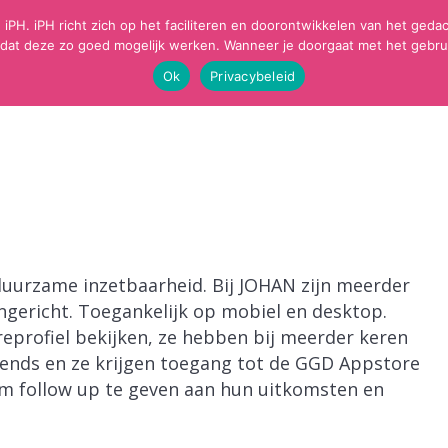
 iPH. iPH richt zich op het faciliteren en doorontwikkelen van het ge
dat deze zo goed mogelijk werken. Wanneer je doorgaat met het gebrui
OME
JOUW GEZONDHEID
IMPLEMENTATIE POSI
Ok
Privacybeleid
duurzame inzetbaarheid. Bij JOHAN zijn meerder
ingericht. Toegankelijk op mobiel en desktop.
eprofiel bekijken, ze hebben bij meerder keren
 trends en ze krijgen toegang tot de GGD Appstore
m follow up te geven aan hun uitkomsten en