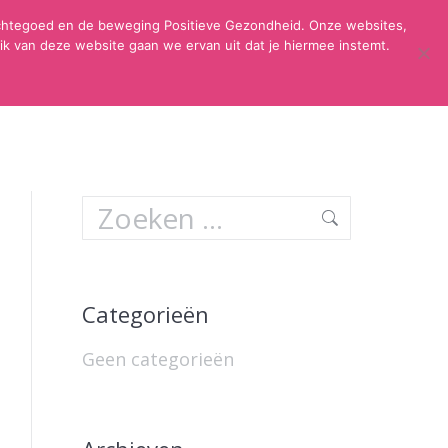
dachtegoed en de beweging Positieve Gezondheid. Onze websites,
k van deze website gaan we ervan uit dat je hiermee instemt.
TIEVE GEZONDHEID
FAQ
CONTACT
Search:
Categorieën
Geen categorieën