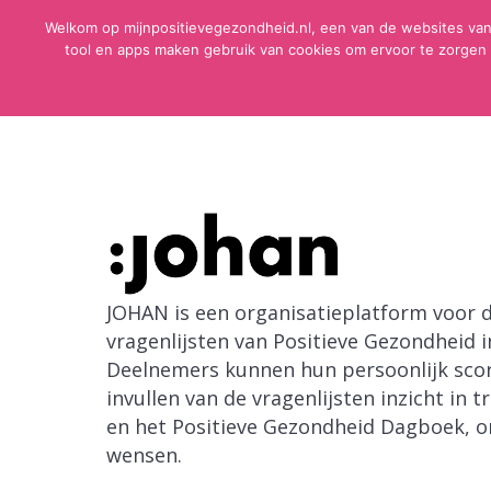
Welkom op mijnpositievegezondheid.nl, een van de websites van
tool en apps maken gebruik van cookies om ervoor te zorgen 
H
JOHAN is een organisatieplatform voor 
vragenlijsten van Positieve Gezondheid 
Deelnemers kunnen hun persoonlijk scor
invullen van de vragenlijsten inzicht in
en het Positieve Gezondheid Dagboek, o
wensen.