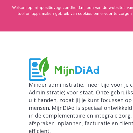
Welkom op mijnpositievegezondheid.nl, een van de websites van
tool en apps maken gebruik van cookies om ervoor te zorgen 
H
Minder administratie, meer tijd voor je c
Administratie) voor staat. Onze gebruik
uit handen, zodat jij je kunt focussen op
mensen. MijnDiAd is speciaal ontwikkel
in de complementaire en integrale zorg
afspraken inplannen, facturatie en cliënt
efficiënt.