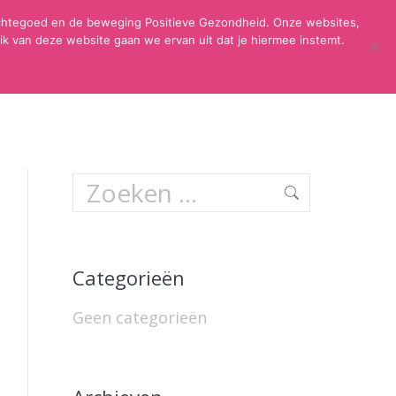
dachtegoed en de beweging Positieve Gezondheid. Onze websites,
k van deze website gaan we ervan uit dat je hiermee instemt.
TIEVE GEZONDHEID
FAQ
CONTACT
Search:
Categorieën
Geen categorieën