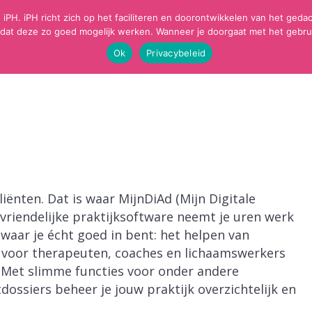
 iPH. iPH richt zich op het faciliteren en doorontwikkelen van het ge
dat deze zo goed mogelijk werken. Wanneer je doorgaat met het gebrui
OME
JOUW GEZONDHEID
IMPLEMENTATIE POSI
Ok
Privacybeleid
liënten. Dat is waar MijnDiAd (Mijn Digitale
svriendelijke praktijksoftware neemt je uren werk
 waar je écht goed in bent: het helpen van
d voor therapeuten, coaches en lichaamswerkers
. Met slimme functies voor onder andere
dossiers beheer je jouw praktijk overzichtelijk en