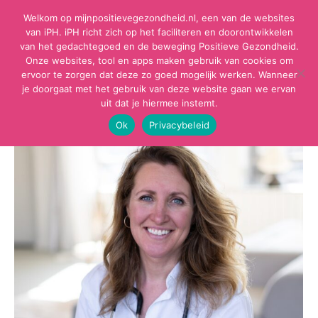
Welkom op mijnpositievegezondheid.nl, een van de websites
van iPH. iPH richt zich op het faciliteren en doorontwikkelen
van het gedachtegoed en de beweging Positieve Gezondheid.
Onze websites, tool en apps maken gebruik van cookies om
ervoor te zorgen dat deze zo goed mogelijk werken. Wanneer
je doorgaat met het gebruik van deze website gaan we ervan
uit dat je hiermee instemt.
Ok
Privacybeleid